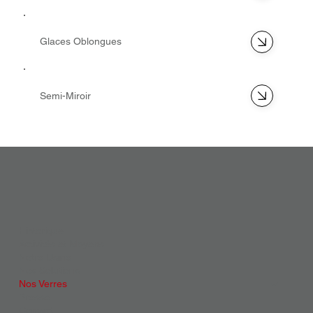
Glaces Oblongues
Semi-Miroir
Historique
Activités et Moyens
Notre Usine
Nos Solutions
Nos Verres
Presse
Contact